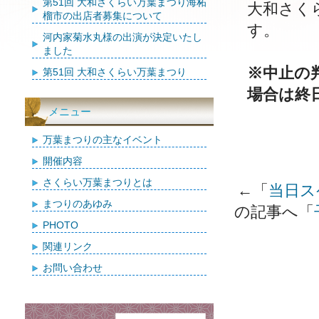
第51回 大和さくらい万葉まつり海柘
大和さく
榴市の出店者募集について
す。
河内家菊水丸様の出演が決定いたし
ました
※中止の
第51回 大和さくらい万葉まつり
場合は終
メニュー
万葉まつりの主なイベント
開催内容
さくらい万葉まつりとは
←「
当日ス
まつりのあゆみ
の記事へ「
PHOTO
関連リンク
お問い合わせ