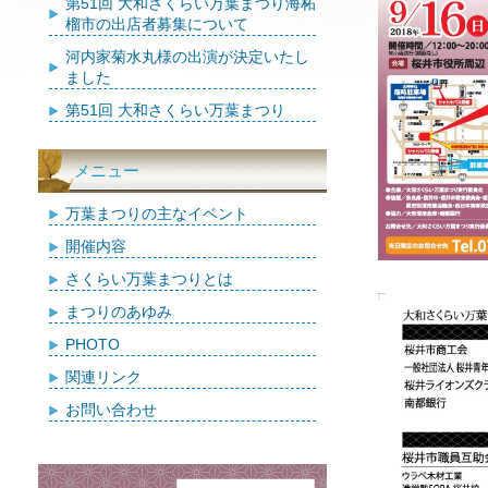
第51回 大和さくらい万葉まつり海柘
榴市の出店者募集について
河内家菊水丸様の出演が決定いたし
ました
第51回 大和さくらい万葉まつり
メニュー
万葉まつりの主なイベント
開催内容
さくらい万葉まつりとは
まつりのあゆみ
PHOTO
関連リンク
お問い合わせ