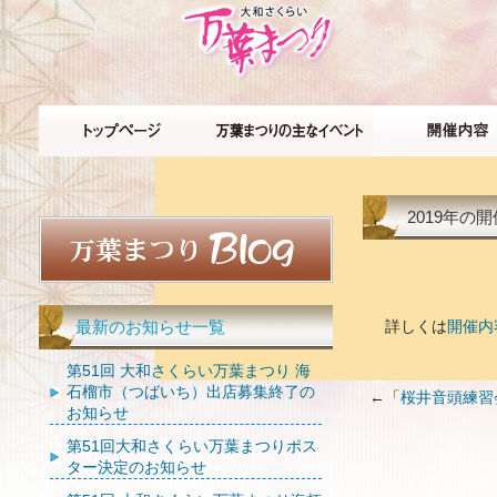
2019年
最新のお知らせ一覧
詳しくは
開催内
第51回 大和さくらい万葉まつり 海
石榴市（つばいち）出店募集終了の
←「
桜井音頭練習
お知らせ
第51回大和さくらい万葉まつりポス
ター決定のお知らせ