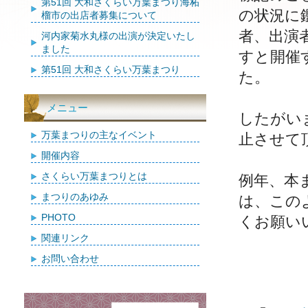
第51回 大和さくらい万葉まつり海柘
の状況に
榴市の出店者募集について
者、出演
河内家菊水丸様の出演が決定いたし
ました
すと開催
第51回 大和さくらい万葉まつり
た。
メニュー
したがい
万葉まつりの主なイベント
止させて
開催内容
さくらい万葉まつりとは
例年、本
まつりのあゆみ
は、この
PHOTO
くお願い
関連リンク
お問い合わせ