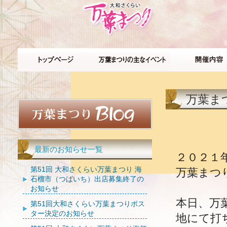
万葉ま
最新のお知らせ一覧
２０２１
第51回 大和さくらい万葉まつり 海
万葉まつ
石榴市（つばいち）出店募集終了の
お知らせ
本日、万
第51回大和さくらい万葉まつりポス
ター決定のお知らせ
地にて打