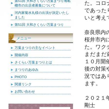
第51回 大和さくらい万葉まつり海柘
た。コロ
榴市の出店者募集について
であった
河内家菊水丸様の出演が決定いたし
いと考え
ました
第51回 大和さくらい万葉まつり
奈良県内
メニュー
桜井市内
た。ワク
万葉まつりの主なイベント
まだまだ
開催内容
１０月開
さくらい万葉まつりとは
後の対策
まつりのあゆみ
況ではあ
PHOTO
ます。
関連リンク
お問い合わせ
２０２１
剛士